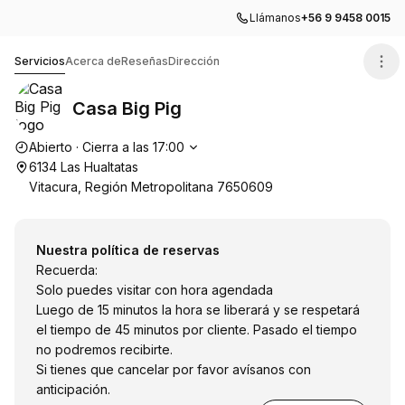
Llámanos
+56 9 9458 0015
Casa Big Pig
Servicios
Acerca de
Reseñas
Dirección
Casa Big Pig
Horario de apertura
Abierto
·
Cierra a las
17:00
6134 Las Hualtatas
Vitacura, Región Metropolitana 7650609
Nuestra política de reservas
Recuerda:
Solo puedes visitar con hora agendada
Luego de 15 minutos la hora se liberará y se respetará
el tiempo de 45 minutos por cliente. Pasado el tiempo
no podremos recibirte.
Si tienes que cancelar por favor avísanos con
anticipación.